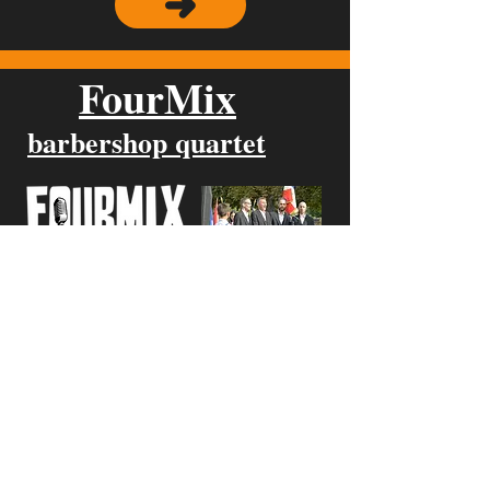
FourMix
barbershop quartet
Groupe a cappella de style barbershop
KYBB