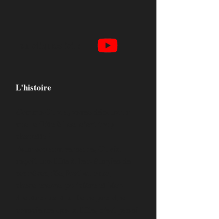
ou cliquez ici :
L'histoire
Comme Olivia, venez découvrir
que la flûte à bec, c’est trop
chouette !
Pour son anniversaire, Olivia
reçoit une flûte à bec. Surgies de
ses rêves, fée, footballeuse,
chevaleresse, policière et bien
d’autres vont lui faire prendre
conscience que la flûte, c’est pas si