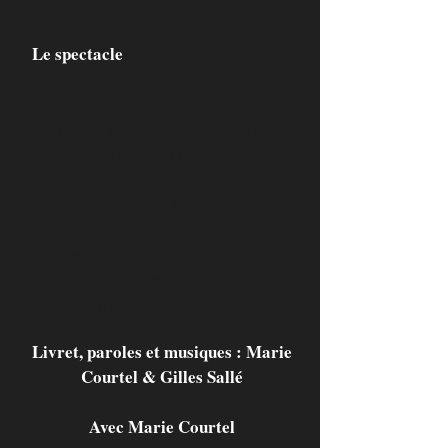
nul.
Le spectacle
Un seule-en scène musical autour
de la flûte à bec, comme instrument
de musique et objet à part entière.
La force des rêves et de
l’inconscient dans la construction
de notre identité.
Un spectacle mêlant théâtre,
chanson, musique, danse et
humour, à partager en famille
.
Livret, paroles et musiques : Marie
Courtel & Gilles Sallé
Avec Marie Courtel